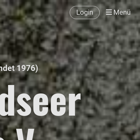
Login
Menü
ündet 1976)
dseer