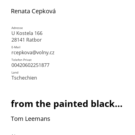
Renata Cepková
Adresse
U Kostela 166
28141 Ratbor
E-Mail
rcepkova@volny.cz
Telefon Privat
00420602251877
Land
Tschechien
from the painted black Giants
Tom Leemans