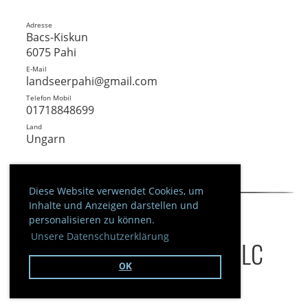
Adresse
Bacs-Kiskun
6075 Pahi
E-Mail
landseerpahi@gmail.com
Telefon Mobil
01718848699
Land
Ungarn
Diese Website verwendet Cookies, um
Inhalte und Anzeigen darstellen und
personalisieren zu können.
Unsere Datenschutzerklärung
Ruhende Zuchtstätten im DLC
OK